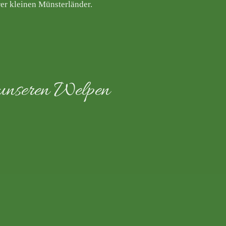
er kleinen Münsterländer.
u unseren Welpen
..