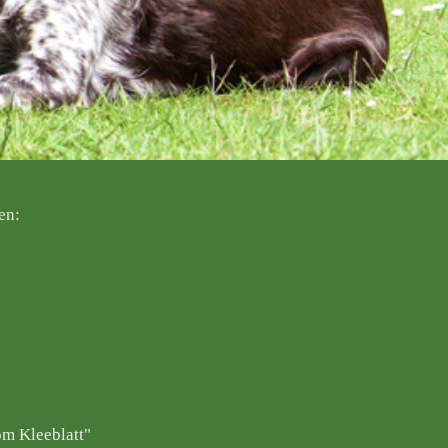
en:
om Kleeblatt"